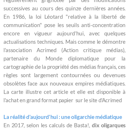
Indépendance des médias
successives au cours des quinze dernières années.
En 1986, la loi Léotard "relative à la liberté de
En finir avec le copyright !
communication" pose les seuils anti-concentration
Creative Commons, l'autre protection du droit
encore en vigueur aujourd'hui, avec quelques
actualisations techniques. Mais comme le démontre
d'auteur
l'association Acrimed (Action critique médias),
partenaire du Monde diplomatique pour la
cartographie de la propriété des médias français, ces
Le gîte
règles sont largement contournées ou devenues
obsolètes face aux nouveaux empires médiatiques.
La carte illustre cet article et elle est disponible à
l'achat en grand format papier sur le site d'Acrimed
La réalité d'aujourd'hui : une oligarchie médiatique
En 2017, selon les calculs de Basta!,
dix oligarques