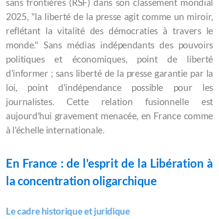
sans frontières (RSF) dans son classement mondial
2025, "la liberté de la presse agit comme un miroir,
Stage de polyphonies corses
reflétant la vitalité des démocraties à travers le
monde." Sans médias indépendants des pouvoirs
Les ateliers
politiques et économiques, point de liberté
Lactofermentation
d'informer ; sans liberté de la presse garantie par la
loi, point d'indépendance possible pour les
Lombricompostage
journalistes. Cette relation fusionnelle est
La fresque du climat
aujourd'hui gravement menacée, en France comme
à l'échelle internationale.
Dans mes bagages
10 heures pour La Palestine
En France : de l'esprit de la Libération à
la concentration oligarchique
Congo/Rwanda, la guerre oubliée
Partenariats
Le cadre historique et juridique