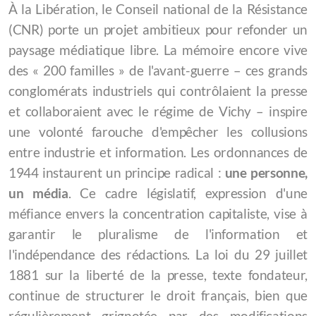
À la Libération, le Conseil national de la Résistance
Le Philistin/Fipsouk Produits de Palestine
(CNR) porte un projet ambitieux pour refonder un
Les Ami-e-s de la Conf' Paysanne
paysage médiatique libre. La mémoire encore vive
des « 200 familles » de l'avant-guerre – ces grands
Pour Politis
conglomérats industriels qui contrôlaient la presse
Fiche technique et d'accueil
et collaboraient avec le régime de Vichy – inspire
une volonté farouche d'empêcher les collusions
Revue de presse
entre industrie et information. Les ordonnances de
1944 instaurent un principe radical :
une personne,
un média
. Ce cadre législatif, expression d'une
Actualités
méfiance envers la concentration capitaliste, vise à
garantir le pluralisme de l'information et
La Pachamama c'est qui ?
l'indépendance des rédactions. La loi du 29 juillet
La revue Sésame
1881 sur la liberté de la presse, texte fondateur,
continue de structurer le droit français, bien que
Portail des médias indépendants
régulièrement grignotée par des modifications