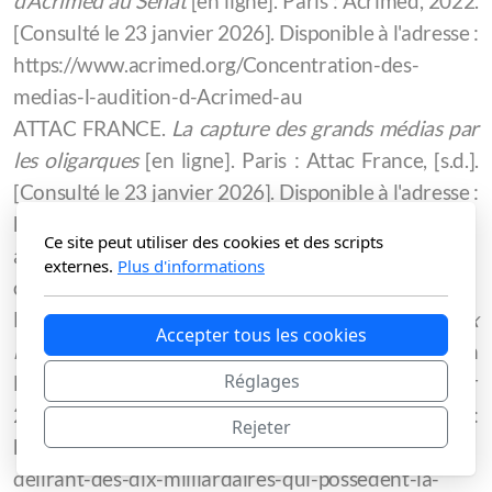
d'Acrimed au Sénat
[en ligne]. Paris : Acrimed, 2022.
[Consulté le 23 janvier 2026]. Disponible à l'adresse :
https://www.acrimed.org/Concentration-des-
medias-l-audition-d-Acrimed-au
ATTAC FRANCE.
La capture des grands médias par
les oligarques
[en ligne]. Paris : Attac France, [s.d.].
[Consulté le 23 janvier 2026]. Disponible à l'adresse :
https://france.attac.org/nos-publications/lignes-d-
Ce site peut utiliser des cookies et des scripts
attac/article/la-capture-des-grands-medias-par-les-
externes.
Plus d'informations
oligarques
BASTA!
Le pouvoir d'influence délirant des dix
Accepter tous les cookies
milliardaires qui possèdent la presse française
[en
Réglages
ligne]. Paris : Basta!, 2017. [Consulté le 23 janvier
2026]. Disponible à l'adresse :
Rejeter
https://www.bastamag.net/Le-pouvoir-d-influence-
delirant-des-dix-milliardaires-qui-possedent-la-