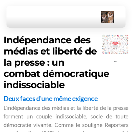
Indépendance des
médias et liberté de
Actualités
la presse : un
...
Programme Saison 2026
combat démocratique
Spectacles
indissociable
Soirées Agri ou Art LUDO
Deux faces d'une même exigence
Soirées Agri ou Art CINÉ
L'indépendance des médias et la liberté de la presse
forment un couple indissociable, socle de toute
Les stages
démocratie vivante. Comme le souligne Reporters
Stage de polyphonies sardes